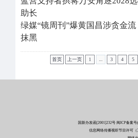
蓝营支持者拱蒋万安角逐2028
助长
绿媒“镜周刊”爆黄国昌涉贪金
抹黑
首页
上一页
1
...
3
4
5