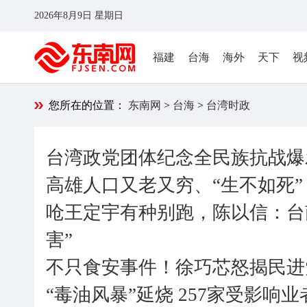
2026年8月9日 星期日
福建
台海
海外
天下
视
您所在的位置：
东南网
>
台海
>
台湾时政
台湾政党团体纪念全民族抗战爆
高雄人口又老又穷、“生不如死
呛王定宇有种别跑，陈以信：台
害”
不只食安事件！徐巧芯怒揭民进
“毒油风暴”延烧 257家受影