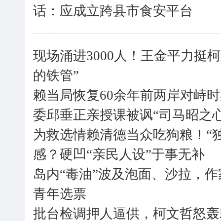
话：应成立跨县市食安平台
现场涌进3000人！王金平力挺
的铁管”
赖当局恢复60余年前两岸对峙时
委邱垂正亲授课被讽“司马昭之心
为救选情赖清德当众吃狗粮！“独
感？硬凹“亲民人设”于事无补
岛内“毒油”波及泡面、沙拉，
青年选票
批台检调押人逼供，柯文哲怒轰