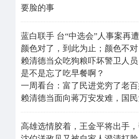
要脸的事
蓝白联手 台“中选会”人事案再
颜色对了，到此为止；颜色不对
赖清德当众吃狗粮吓坏警卫人员
是不是忘了吃早餐啊？
一周看台：富了民进党穷了老百
赖清德当面向蒋万安发难，国民
高雄选情胶着，王金平将出手，帮
沈伯洋政见又被自家人澄清打脸