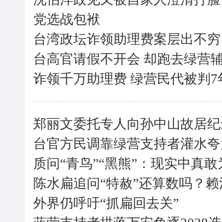
党选战包袱
台湾政坛诈领助理费案层出不穷
台高官请假不开会 却跑去绿营
诈领千万助理费 绿营民代被判7
郑丽文委托专人向孙中山故居纪
台官方民调靠绿营支持者灌水夸
质问“青鸟”“黑熊”：现实中真敢
陈水扁追问“特赦”还算数吗？赖
外界仍呼吁“抓扁回去关”