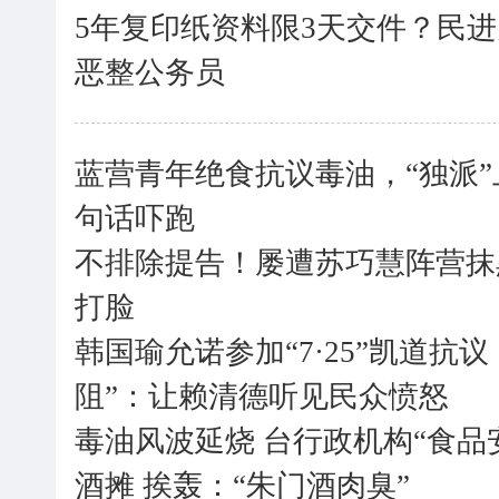
5年复印纸资料限3天交件？民
恶整公务员
蓝营青年绝食抗议毒油，“独派
句话吓跑
不排除提告！屡遭苏巧慧阵营抹
打脸
韩国瑜允诺参加“7·25”凯道抗
阻”：让赖清德听见民众愤怒
毒油风波延烧 台行政机构“食品
酒摊 挨轰：“朱门酒肉臭”