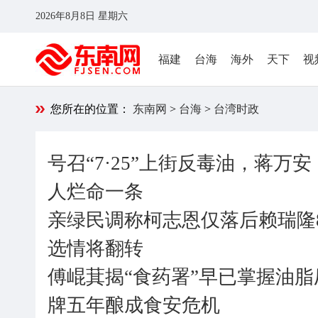
2026年8月8日 星期六
福建
台海
海外
天下
视
您所在的位置：
东南网
>
台海
>
台湾时政
号召“7·25”上街反毒油，蒋
人烂命一条
亲绿民调称柯志恩仅落后赖瑞隆
选情将翻转
傅崐萁揭“食药署”早已掌握油
牌五年酿成食安危机