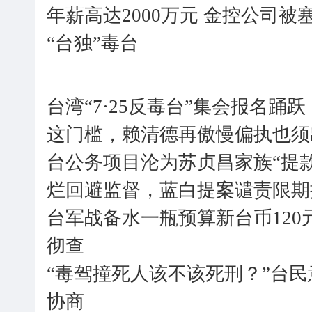
年薪高达2000万元 金控公司被塞
“台独”毒台
台湾“7·25反毒台”集会报名
这门槛，赖清德再傲慢偏执也须
台公务项目沦为苏贞昌家族“提
烂回避监督，蓝白提案谴责限期
台军战备水一瓶预算新台币120
彻查
“毒驾撞死人该不该死刑？”台
协商