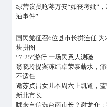
绿营议员呛蒋万安“如丧考妣”，
油事件”
国民党征召6位县市长拼连任 为
块拼图
“7·25”游行 一场民意大测验
翁晓玲提案冻结卓荣泰薪水，痛
不适任
邀苏贞昌女儿本周六上凯道，蓝
新北市长
哪来自信选台南市长？谢龙介：