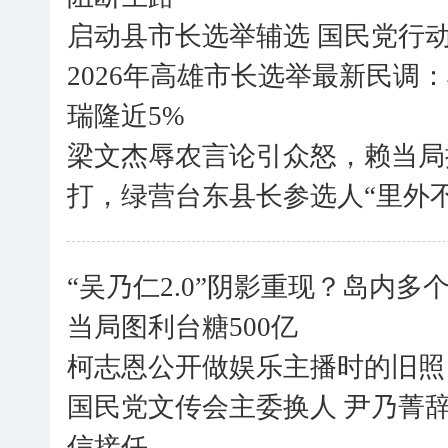
启动县市长选举辅选 国民党行
2026年高雄市长选举最新民调
瑞隆近5%
梁文杰辱农言论引众怒，赖当局
打，绿营台东县长参选人“里外不
“吴乃仁2.0”阴影重现？岛内
当局图利台糖500亿
柯志恩公开做娱乐主播时的旧照
国民党文传会主委换人 尹乃菁
信接任