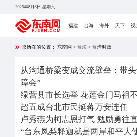
2026年8月8日 星期六
福建
台海
海外
天下
视
您所在的位置：
东南网
>
台海
>
台湾时政
从沟通桥梁变成交流壁垒：带头谋
障会”
绿营县市长选举 花莲金门马祖
超五成台北市民挺蒋万安连任
卢秀燕为柯志恩打气 勉励勇往
“台东凤梨释迦就是两岸和平大使