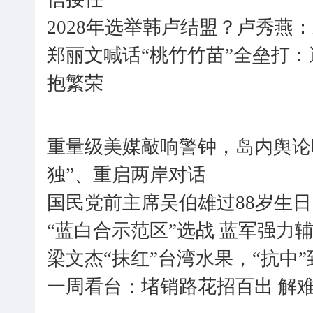
2028年选举韩卢结盟？卢秀燕
郑丽文喊话“桃竹竹苗”全垒打
抱繁荣
重量级美媒敲响警钟，岛内舆论
独”、重启两岸对话
国民党前主席吴伯雄过88岁生日
“蓝白合示范区”选战 蓝军强力
梁文杰“抹红”台湾水果，“抗中
一周看台：堵销路花招百出 解