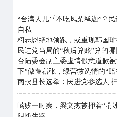
“台湾人几乎不吃凤梨释迦”？民
自私
柯志恩绝地领跑，或重现韩国瑜
民进党当局的“秋后算账”算的
台陆委会副主委虚情假意道歉被“
下”傲慢嚣张，绿营救选情的“赔
南投县长选举：民进党参选人 
嘴贱一时爽，梁文杰被押着“啃冰
阻断生路