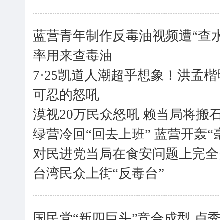
蓝营青年制作反毒油视频遭“查
率用来查毒油
7·25凯道人潮超乎想象！洪孟
可忍的怒吼
漠视20万民众怒吼 赖当局将搬
绿营冷回“回去上班” 蓝营开轰“
对民进党当局在食安问题上完全失
台湾民众上街“反毒台”
国民党“新四巨头”竞合成型 卢