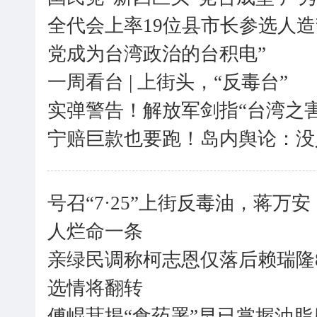
全代会上率19位县市长参选人
党成为台湾政治的台积电”
一周看台 | 上街头，“反毒台”
实弹警告！解放军剑指“台湾之
宁赔巨款也要跑！岛内舆论：没
号召“7·25”上街反毒油，蒋
人烂命一条
亲绿民调称柯志恩仅落后赖瑞隆
选情将翻转
傅崐萁揭“食药署”早已掌握油