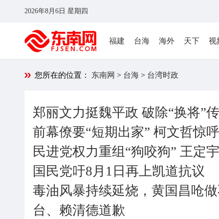
2026年8月6日 星期四
福建
台海
海外
天下
视
您所在的位置：
东南网
>
台海
>
台湾时政
郑丽文力挺魏平政 破除“换将”
前幕僚要“短期出家” 柯文哲惊呼
民进党权力重组“狗咬狗” 王定
国民党吁8月1日再上凯道抗议
毒油风暴持续延烧，黄国昌呛做
台、赖清德道歉