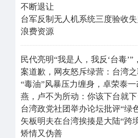
不断退让
台军反制无人机系统三度验收失
浪费资源
民代亮明“我是人，我反‘台毒’
案道歉，网友怒斥绿营：台湾之
“毒油”风暴压力缠身，卓荣泰
燕，卢不为所动：你该下台就下
台湾政党社团举办论坛批评“绿色
矢板明夫在台湾挨揍是大陆“跨
矫情又伪善