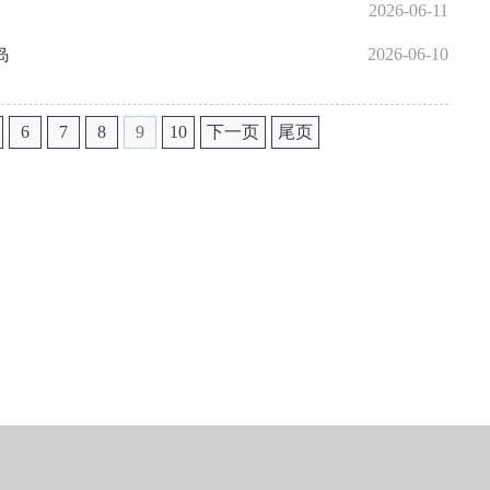
2026-06-11
岛
2026-06-10
6
7
8
9
10
下一页
尾页