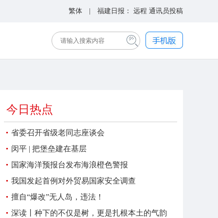
繁体
| 福建日报：
远程
通讯员投稿
今日热点
省委召开省级老同志座谈会
闵平 | 把堡垒建在基层
国家海洋预报台发布海浪橙色警报
我国发起首例对外贸易国家安全调查
擅自“爆改”无人岛，违法！
深读丨种下的不仅是树，更是扎根本土的气韵