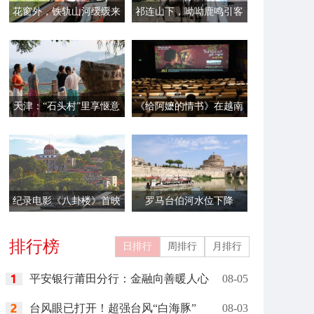
花窗外，铁轨山河缓缓来
祁连山下，呦呦鹿鸣引客
来
天津：“石头村”里享惬意
《给阿嬷的情书》在越南
时光
首映
纪录电影《八卦楼》首映
罗马台伯河水位下降
排行榜
日排行
周排行
月排行
平安银行莆田分行：金融向善暖人心
08-05
台风眼已打开！超强台风“白海豚”
08-03