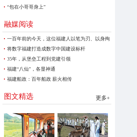
“包在小哥哥身上”
融媒阅读
一百年前的今天，这位福建人以笔为刃、以身殉
报
将数字福建打造成数字中国建设标杆
35年，从堡垒工程到党建引领
福建“八仙”，各显神通
福建船政：百年船政 薪火相传
图文精选
更多+