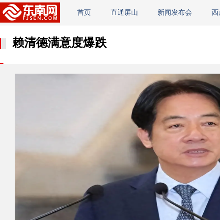
首页
直通屏山
新闻发布会
西
赖清德满意度爆跌