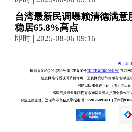
台湾最新民调曝赖清德满意度
稳居65.8%高点
即时 | 2025-08-06 09:16