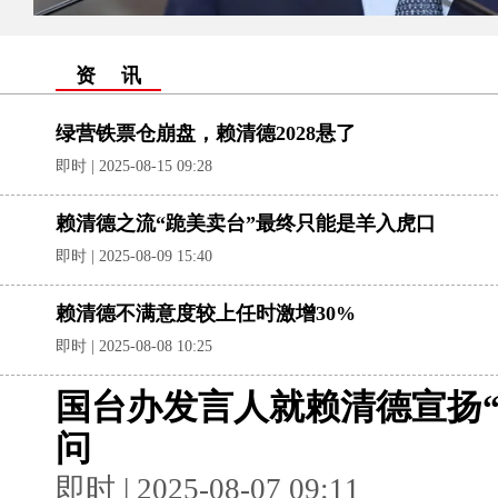
资 讯
绿营铁票仓崩盘，赖清德2028悬了
即时 | 2025-08-15 09:28
赖清德之流“跪美卖台”最终只能是羊入虎口
即时 | 2025-08-09 15:40
赖清德不满意度较上任时激增30%
即时 | 2025-08-08 10:25
国台办发言人就赖清德宣扬“
问
即时 | 2025-08-07 09:11