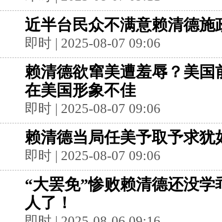
近半台民众不满意赖清德施
即时 | 2025-08-07 09:06
赖清德欲窜美遭羞辱？美国
在美国形象不佳
即时 | 2025-08-07 09:06
赖清德当局任美予取予求犹
即时 | 2025-08-07 09:06
“大罢免”惨败赖清德还没学
人了！
即时 | 2025-08-06 09:16