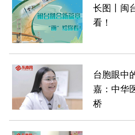
长图丨闽台
看！
台胞眼中的
嘉：中华
桥