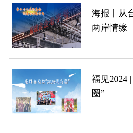
海报丨从
两岸情缘
福见2024
圈”