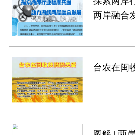
探索两岸
两岸融合
台农在闽
图解 | 