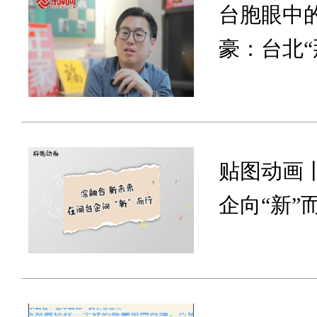
台胞眼中的
豪：台北“
贴图动画丨
企向“新”