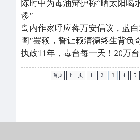
陈时中为毒油辩护称“晒太阳喝水
谬”
岛内作家呼应蒋万安倡议，蓝白2
阁”罢赖，誓让赖清德终生背负
执政11年，毒台每一天！20万
首页
上一页
1
2
3
4
5