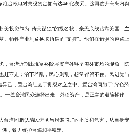
准台积电对美投资金额高达440亿美元。这再度升高岛内舆
赴美投资作为“倚美谋独”的投名状，毫无底线贴靠美国，主
基、牺牲产业利益换取所谓的“支持”。他们在错误的道路上
忧，台湾近期出现富裕阶层资产外移至海外市场的现象。陈
也赶不走；治下若乱，民心则乱，想留都留不住。民进党当
害异己，置台湾社会于撕裂对立之中、置台湾同胞于“绿色恐
安。一些台湾民众选择出走、外移资产，是正常的避险操作，
大台湾同胞认清民进党当局谋“独”的本质和危害，从自身安
干涉，致力维护台海和平稳定。