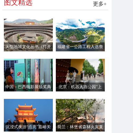
图文精选
更多+
大型地域文化丛书《打开
福建省一公路工程入选詹
福建》第一辑面世
天佑奖
中国－巴西电影展颁奖典
北京：机器人在公园“上
礼在里约举行
岗”
沉浸式夜游“点亮”嘉峪关
荷兰：林堡省森林火灾复