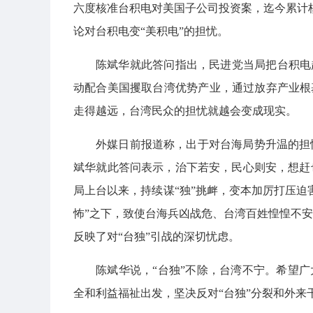
六度核准台积电对美国子公司投资案，迄今累计核
论对台积电变“美积电”的担忧。
陈斌华就此答问指出，民进党当局把台积电
动配合美国攫取台湾优势产业，通过放弃产业根
走得越远，台湾民众的担忧就越会变成现实。
外媒日前报道称，出于对台海局势升温的担
斌华就此答问表示，治下若安，民心则安，想赶
局上台以来，持续谋“独”挑衅，变本加厉打压迫
怖”之下，致使台海兵凶战危、台湾百姓惶惶不
反映了对“台独”引战的深切忧虑。
陈斌华说，“台独”不除，台湾不宁。希望广
全和利益福祉出发，坚决反对“台独”分裂和外来