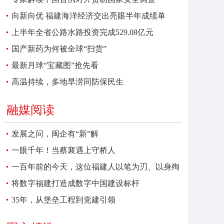
向新向优 福建海洋经济交出亮眼半年成绩单
上半年全省公路水路投资完成529.08亿元
国产新药为何被全球“扫货”
最新月球“宝藏图”抢先看
高温持续，多地旱涝同防保民生
融媒阅读
发展之问，闽企有“新”解
一眼千年！当蔡襄遇上守桥人
一百年前的今天，这位福建人以笔为刃、以身殉
报
将数字福建打造成数字中国建设标杆
35年，从堡垒工程到党建引领