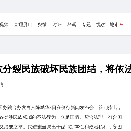
视频
直通屏山
舆情
时评
辟谣
专题
悦读
地市
敢分裂民族破坏民族团结，将依
冬
国务院台办发言人陈斌华8日在例行新闻发布会上答问指出，
各类涉民族领域的不法行为，立足国情、契合法理、符合国
义必要之举。民进党当局出于谋“独”本性和政治私利，妄图