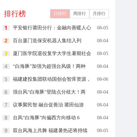
关城文旅
燃现场
排行榜
日排行
周排行
月排行
平安银行莆田分行：金融向善暖人心
08-05
百台厦门造保安机器人集结入列
08-04
厦门医学院退役复学大学生暑期社会
08-05
“白海豚”加强为超强台风级！两种
08-04
福建建投集团联动国创会智库资源，
08-06
强台风“白海豚”登陆点分歧大！两
08-04
议事聚民智 融台促善治 莆田仙游
08-04
台风“白海豚”向偏西方向移动 6
08-04
双台风海上共舞 福建暑热还将持续
08-05