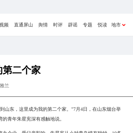
视频
直通屏山
舆情
时评
辟谣
专题
悦读
地市
的第二个家
雅兰
湾到山东，这里成为我的第二个家。”7月4日，在山东烟台举
台湾的青年朱星宪深有感触地说。