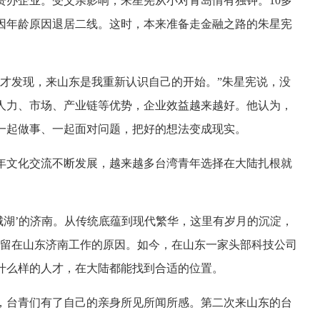
投资办企业。受父亲影响，朱星宪从小对青岛情有独钟。10多
因年龄原因退居二线。这时，本来准备走金融之路的朱星宪
来才发现，来山东是我重新认识自己的开始。”朱星宪说，没
人力、市场、产业链等优势，企业效益越来越好。他认为，
一起做事、一起面对问题，把好的想法变成现实。
年文化交流不断发展，越来越多台湾青年选择在大陆扎根就
城湖’的济南。从传统底蕴到现代繁华，这里有岁月的沉淀，
己留在山东济南工作的原因。如今，在山东一家头部科技公司
什么样的人才，在大陆都能找到合适的位置。
，台青们有了自己的亲身所见所闻所感。第二次来山东的台