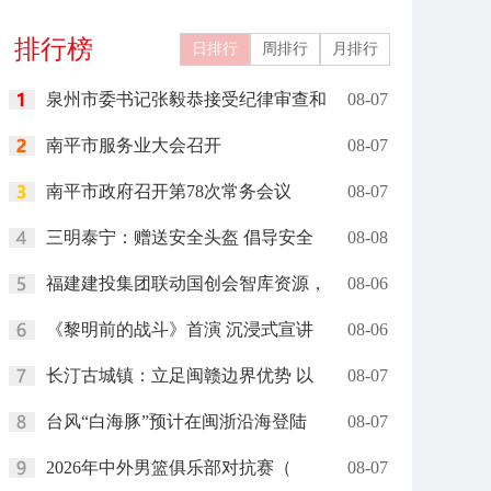
礼在里约举行
岗”
排行榜
日排行
周排行
月排行
泉州市委书记张毅恭接受纪律审查和
08-07
南平市服务业大会召开
08-07
南平市政府召开第78次常务会议
08-07
三明泰宁：赠送安全头盔 倡导安全
08-08
福建建投集团联动国创会智库资源，
08-06
《黎明前的战斗》首演 沉浸式宣讲
08-06
长汀古城镇：立足闽赣边界优势 以
08-07
台风“白海豚”预计在闽浙沿海登陆
08-07
2026年中外男篮俱乐部对抗赛（
08-07