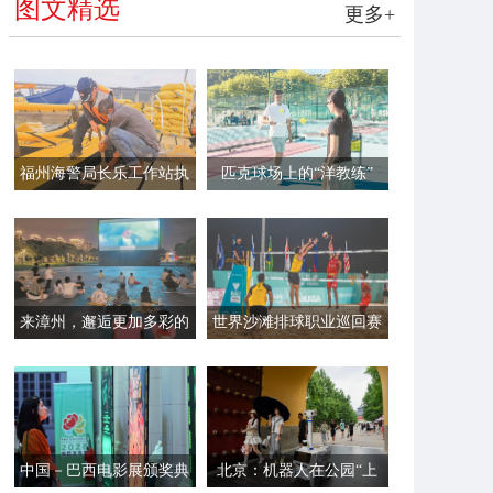
图文精选
更多+
福州海警局长乐工作站执
匹克球场上的“洋教练”
法员帮助渔民加固渔排
来漳州，邂逅更加多彩的
世界沙滩排球职业巡回赛
夏夜
平潭站开赛
中国－巴西电影展颁奖典
北京：机器人在公园“上