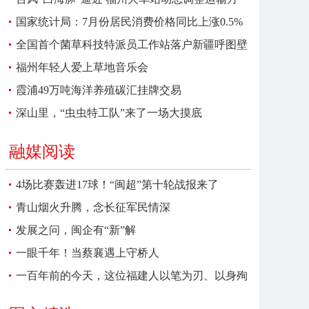
案
国家统计局：7月份居民消费价格同比上涨0.5%
全国首个菌草科技特派员工作站落户新疆呼图壁
福州年轻人爱上草地音乐会
霞浦49万吨海洋养殖碳汇挂牌交易
深山里，“虫虫特工队”来了一场大摸底
融媒阅读
4场比赛轰进17球！“闽超”第十轮战报来了
青山烟火升腾，念长征军民情深
发展之问，闽企有“新”解
一眼千年！当蔡襄遇上守桥人
一百年前的今天，这位福建人以笔为刃、以身殉
报