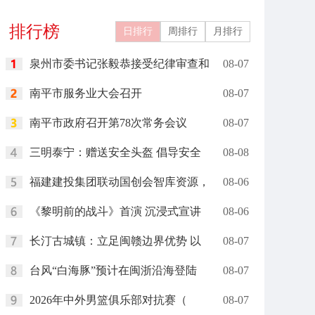
礼在里约举行
岗”
排行榜
日排行
周排行
月排行
泉州市委书记张毅恭接受纪律审查和
08-07
南平市服务业大会召开
08-07
南平市政府召开第78次常务会议
08-07
三明泰宁：赠送安全头盔 倡导安全
08-08
福建建投集团联动国创会智库资源，
08-06
《黎明前的战斗》首演 沉浸式宣讲
08-06
长汀古城镇：立足闽赣边界优势 以
08-07
台风“白海豚”预计在闽浙沿海登陆
08-07
2026年中外男篮俱乐部对抗赛（
08-07