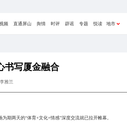
视频
直通屏山
舆情
时评
辟谣
专题
悦读
地市
心书写厦金融合
李雅兰
为期两天的“体育+文化+情感”深度交流就已拉开帷幕。