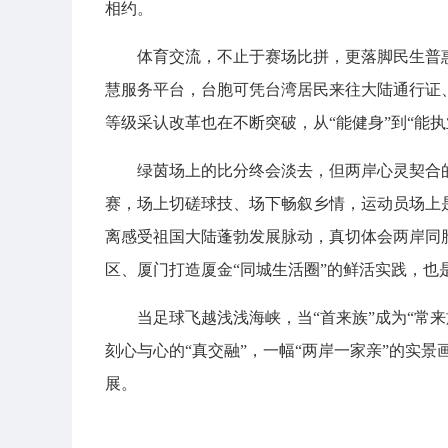
相约。
体育交流，不止于赛场比拼，更落脚民生普惠
慧服务平台，台胞可凭台湾居民来往大陆通行证
等级采认改革也在不断突破，从“能健身”到“能
绿茵场上的比分终会淡去，但两岸心灵契合
赛，场上切磋球技、场下畅叙乡情，运动员场上
离感受祖国大陆蓬勃发展脉动，真切体会两岸同
区、厦门打造厦金“同城生活圈”的鲜活实践，也
当足球飞越浅浅海峡，当“首来族”成为“常来
刻心与心的“真交融”，一幅“两岸一家亲”的实景
展。