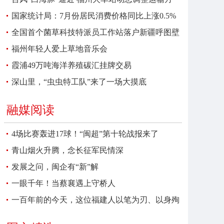
案
国家统计局：7月份居民消费价格同比上涨0.5%
全国首个菌草科技特派员工作站落户新疆呼图壁
福州年轻人爱上草地音乐会
霞浦49万吨海洋养殖碳汇挂牌交易
深山里，“虫虫特工队”来了一场大摸底
融媒阅读
4场比赛轰进17球！“闽超”第十轮战报来了
青山烟火升腾，念长征军民情深
发展之问，闽企有“新”解
一眼千年！当蔡襄遇上守桥人
一百年前的今天，这位福建人以笔为刃、以身殉
报