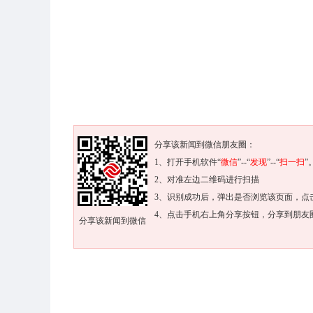
分享该新闻到微信朋友圈：
1、打开手机软件“
微信
”--“
发现
”--“
扫一扫
”
2、对准左边二维码进行扫描
3、识别成功后，弹出是否浏览该页面，点
4、点击手机右上角分享按钮，分享到朋友
分享该新闻到微信