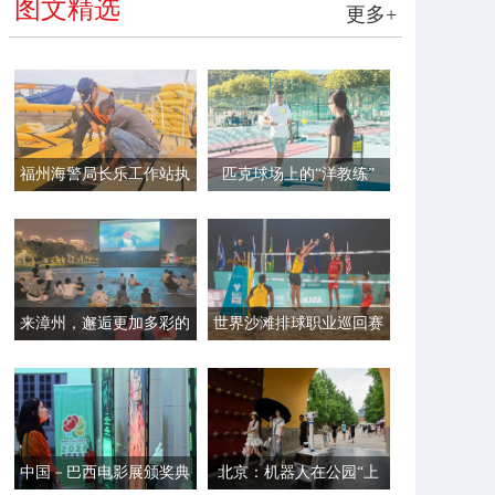
图文精选
更多+
福州海警局长乐工作站执
匹克球场上的“洋教练”
法员帮助渔民加固渔排
来漳州，邂逅更加多彩的
世界沙滩排球职业巡回赛
夏夜
平潭站开赛
中国－巴西电影展颁奖典
北京：机器人在公园“上