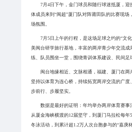
7月4日下午，金门球员和随行球迷抵厦，
体成员来到“闽超”厦门队对阵莆田队的比赛现场
场氛围。
7月5日上午的行程，是这场足球之约的“文
美闽台研学旅行基地，丰富的两岸青少年交流成
练、队员围坐一堂，围绕青训体系建设、民间足
闽台地缘相近、文脉相通，福建、厦门在两
坚持以体育为连心桥，持续拓宽两岸交流的广度
步前行、步履坚实。
数据是最好的证明：年均举办两岸体育赛事活动
从厦金海峡横渡的12届坚守，到厦门马拉松每年5
冬泳活动，到累计超1.2万人次台胞参与的“嘉庚