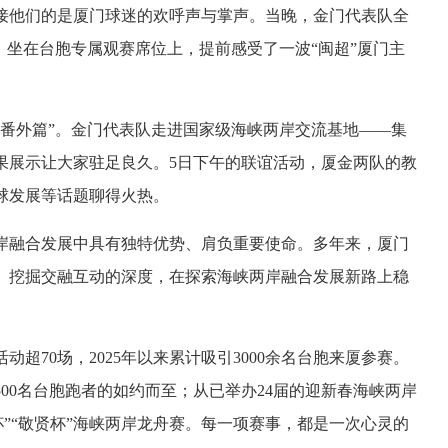
迎接他们的是厦门球迷的欢呼声与掌声。当晚，金门代表队全
，坐在台胞专属观赛席位上，提前感受了一波“闽超”厦门主
化番外篇”。金门代表队走进国家级海峡两岸交流基地——集
果展示让大家驻足良久。5日下午的联谊活动，厦金两队的教
球发展等话题聊得火热。
岸融合发展中具有独特优势、肩负重要使命。多年来，厦门
、挖掘交融互动的深度，在探索海峡两岸融合发展新路上稳
超70场，2025年以来累计吸引3000余名台胞来厦参赛。
00名台胞跑者的如约而至；从已举办24届的迎新春海峡两岸
杯”“敬贤杯”海峡两岸龙舟赛。每一项赛事，都是一次心灵的