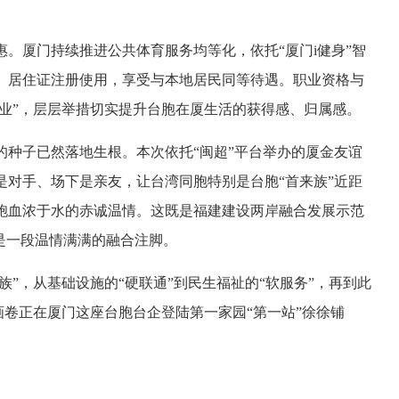
。厦门持续推进公共体育服务均等化，依托“厦门i健身”智
、居住证注册使用，享受与本地居民同等待遇。职业资格与
执业”，层层举措切实提升台胞在厦生活的获得感、归属感。
的种子已然落地生根。本次依托“闽超”平台举办的厦金友谊
是对手、场下是亲友，让台湾同胞特别是台胞“首来族”近距
胞血浓于水的赤诚温情。这既是福建建设两岸融合发展示范
是一段温情满满的融合注脚。
族”，从基础设施的“硬联通”到民生福祉的“软服务”，再到此
画卷正在厦门这座台胞台企登陆第一家园“第一站”徐徐铺