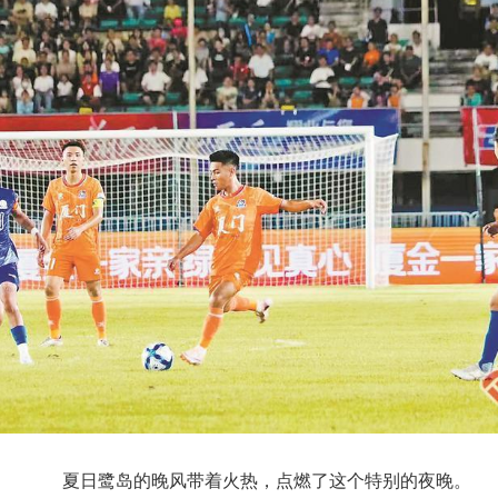
夏日鹭岛的晚风带着火热，点燃了这个特别的夜晚。