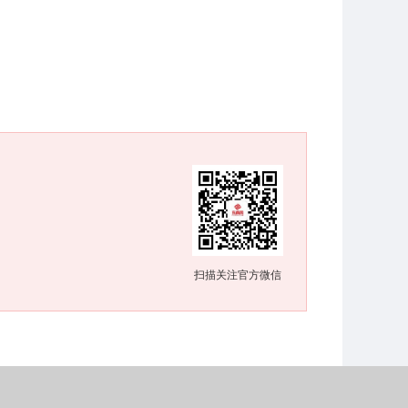
扫描关注官方微信