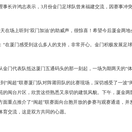
理事长许鸿志表示，3月份金门足球队曾来福建交流，因赛事冲
天在场上听到‘双门加油’的助威声，很惊喜！希望今后厦金两地
：“在厦门感受到这么多人的支持，非常开心。金门积极发展足球
从金门代表队抵达厦门五通码头的那一刻起，一场为期两天的“体
到“闽超”联赛厦门队对阵莆田队的比赛现场，深切感受了一波“
苑的闽台片区，欣赏这些熟悉又亲切的建筑风貌。下午，厦金两
方面重点推介了“闽超”联赛面向台胞开放的参赛与观赛通道，并
体育交流，这是双方共同的心愿。