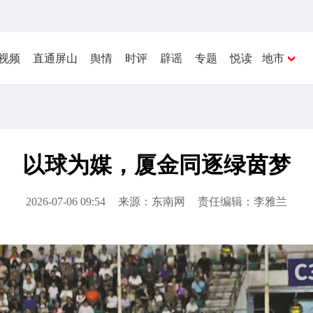
视频
直通屏山
舆情
时评
辟谣
专题
悦读
地市
以球为媒，厦金同逐绿茵梦
2026-07-06 09:54
来源：东南网
责任编辑：李雅兰