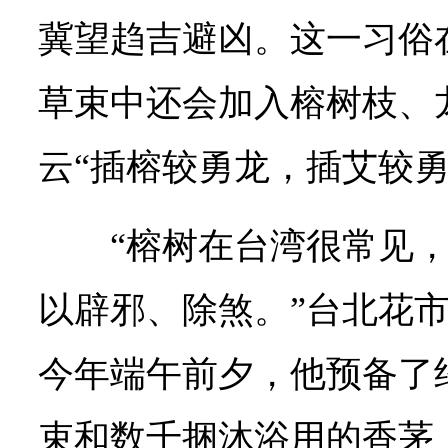
冀望趋吉避凶。这一习俗在
草束中还会加入榕树枝、
云“插榕较勇龙，插艾较勇
“榕树在台湾很常见
以辟邪、除煞。”台北花
今年端午前夕，他预备了
束和数千捆沐浴用的香茅