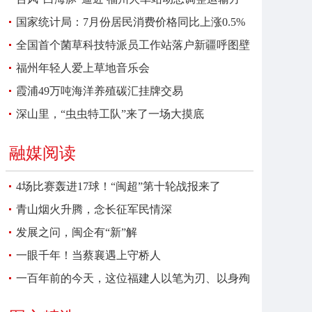
案
国家统计局：7月份居民消费价格同比上涨0.5%
全国首个菌草科技特派员工作站落户新疆呼图壁
福州年轻人爱上草地音乐会
霞浦49万吨海洋养殖碳汇挂牌交易
深山里，“虫虫特工队”来了一场大摸底
融媒阅读
4场比赛轰进17球！“闽超”第十轮战报来了
青山烟火升腾，念长征军民情深
发展之问，闽企有“新”解
一眼千年！当蔡襄遇上守桥人
一百年前的今天，这位福建人以笔为刃、以身殉
报