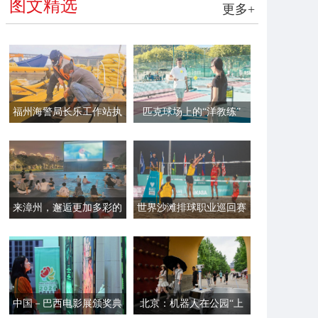
图文精选
更多+
福州海警局长乐工作站执
匹克球场上的“洋教练”
法员帮助渔民加固渔排
来漳州，邂逅更加多彩的
世界沙滩排球职业巡回赛
夏夜
平潭站开赛
中国－巴西电影展颁奖典
北京：机器人在公园“上