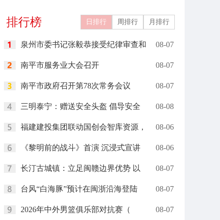
礼在里约举行
岗”
排行榜
日排行
周排行
月排行
泉州市委书记张毅恭接受纪律审查和
08-07
南平市服务业大会召开
08-07
南平市政府召开第78次常务会议
08-07
三明泰宁：赠送安全头盔 倡导安全
08-08
福建建投集团联动国创会智库资源，
08-06
《黎明前的战斗》首演 沉浸式宣讲
08-06
长汀古城镇：立足闽赣边界优势 以
08-07
台风“白海豚”预计在闽浙沿海登陆
08-07
2026年中外男篮俱乐部对抗赛（
08-07