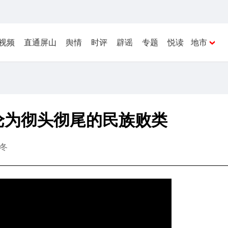
视频
直通屏山
舆情
时评
辟谣
专题
悦读
地市
沦为彻头彻尾的民族败类
冬