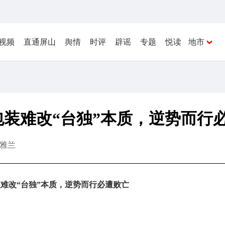
视频
直通屏山
舆情
时评
辟谣
专题
悦读
地市
装难改“台独”本质，逆势而行
雅兰
难改“台独”本质，逆势而行必遭败亡