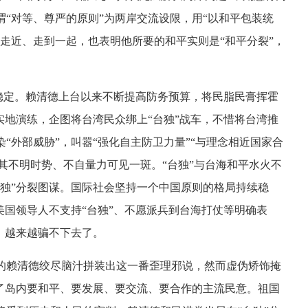
“对等、尊严的原则”为两岸交流设限，用“以和平包装统
走近、走到一起，也表明他所要的和平实则是“和平分裂”，
平稳定。赖清德上台以来不断提高防务预算，将民脂民膏挥霍
实地演练，企图将台湾民众绑上“台独”战车，不惜将台湾推
“外部威胁”，叫嚣“强化自主防卫力量”“与理念相近国家合
，其不明时势、不自量力可见一斑。“台独”与台海和平水火不
台独”分裂图谋。国际社会坚持一个中国原则的格局持续稳
美国领导人不支持“台独”、不愿派兵到台海打仗等明确表
，越来越骗不下去了。
的赖清德绞尽脑汁拼装出这一番歪理邪说，然而虚伪矫饰掩
不了岛内要和平、要发展、要交流、要合作的主流民意。祖国