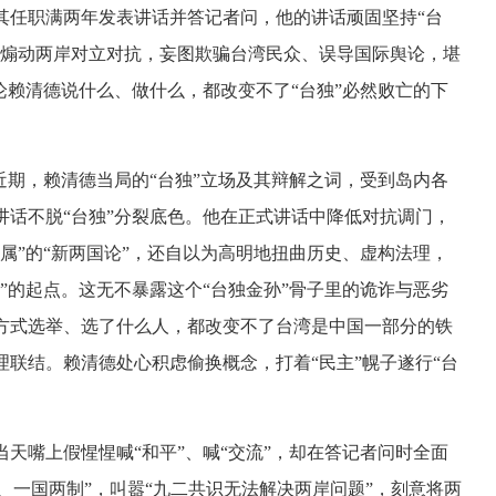
其任职满两年发表讲话并答记者问，他的讲话顽固坚持“台
，煽动两岸对立对抗，妄图欺骗台湾民众、误导国际舆论，堪
论赖清德说什么、做什么，都改变不了“台独”必然败亡的下
近期，赖清德当局的“台独”立场及其辩解之词，受到岛内各
讲话不脱“台独”分裂底色。他在正式讲话中降低对抗调门，
属”的“新两国论”，还自以为高明地扭曲历史、虚构法理，
”的起点。这无不暴露这个“台独金孙”骨子里的诡诈与恶劣
方式选举、选了什么人，都改变不了台湾是中国一部分的铁
联结。赖清德处心积虑偷换概念，打着“民主”幌子遂行“台
天嘴上假惺惺喊“和平”、喊“交流”，却在答记者问时全面
则、一国两制”，叫嚣“九二共识无法解决两岸问题”，刻意将两