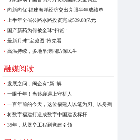
向新向优 福建海洋经济交出亮眼半年成绩单
上半年全省公路水路投资完成529.08亿元
国产新药为何被全球“扫货”
最新月球“宝藏图”抢先看
高温持续，多地旱涝同防保民生
融媒阅读
发展之问，闽企有“新”解
一眼千年！当蔡襄遇上守桥人
一百年前的今天，这位福建人以笔为刃、以身殉
报
将数字福建打造成数字中国建设标杆
35年，从堡垒工程到党建引领