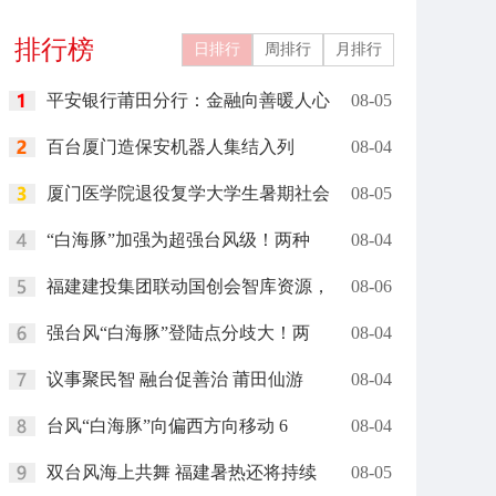
关城文旅
燃现场
排行榜
日排行
周排行
月排行
平安银行莆田分行：金融向善暖人心
08-05
百台厦门造保安机器人集结入列
08-04
厦门医学院退役复学大学生暑期社会
08-05
“白海豚”加强为超强台风级！两种
08-04
福建建投集团联动国创会智库资源，
08-06
强台风“白海豚”登陆点分歧大！两
08-04
议事聚民智 融台促善治 莆田仙游
08-04
台风“白海豚”向偏西方向移动 6
08-04
双台风海上共舞 福建暑热还将持续
08-05