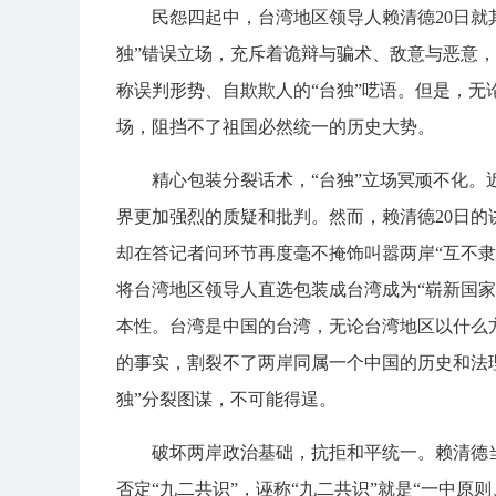
民怨四起中，台湾地区领导人赖清德20日就
独”错误立场，充斥着诡辩与骗术、敌意与恶意
称误判形势、自欺欺人的“台独”呓语。但是，无
场，阻挡不了祖国必然统一的历史大势。
精心包装分裂话术，“台独”立场冥顽不化。
界更加强烈的质疑和批判。然而，赖清德20日的
却在答记者问环节再度毫不掩饰叫嚣两岸“互不隶
将台湾地区领导人直选包装成台湾成为“崭新国家
本性。台湾是中国的台湾，无论台湾地区以什么
的事实，割裂不了两岸同属一个中国的历史和法理
独”分裂图谋，不可能得逞。
破坏两岸政治基础，抗拒和平统一。赖清德当
否定“九二共识”，诬称“九二共识”就是“一中原