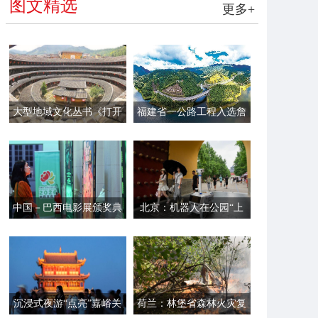
图文精选
更多+
大型地域文化丛书《打开
福建省一公路工程入选詹
福建》第一辑面世
天佑奖
中国－巴西电影展颁奖典
北京：机器人在公园“上
礼在里约举行
岗”
沉浸式夜游“点亮”嘉峪关
荷兰：林堡省森林火灾复