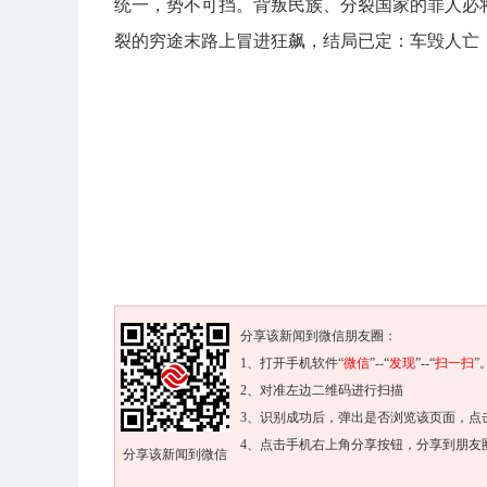
统一，势不可挡。背叛民族、分裂国家的罪人必
裂的穷途末路上冒进狂飙，结局已定：车毁人亡
分享该新闻到微信朋友圈：
1、打开手机软件“
微信
”--“
发现
”--“
扫一扫
”
2、对准左边二维码进行扫描
3、识别成功后，弹出是否浏览该页面，点
4、点击手机右上角分享按钮，分享到朋友
分享该新闻到微信