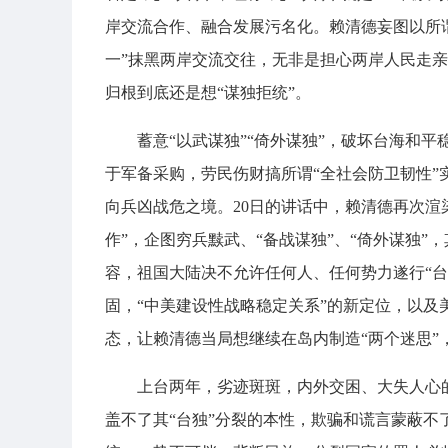
岸交流合作、融合发展污名化。赖清德妄图以所谓
一”抹黑两岸交流交往，无非是担心两岸人民走亲
归根到底还是想“谋独拒统”。
蓄意“以武谋独”“倚外谋独”，破坏台海和
于军备采购，劳民伤财搞所谓“全社会防卫韧性”
向兵凶战危之境。20日的讲话中，赖清德再次渲染
作”，企图穷兵黩武、“备战谋独”、“倚外谋独”
容，祖国大陆决不允许任何人、任何势力遂行“
固，“中美建设性战略稳定关系”的新定位，以及
态，让赖清德当局想继续在岛内制造“两个迷思”
上台两年，劣迹斑斑，内外交困、大失人心
盖不了其“台独”分裂的本性，欺骗和谎言蒙蔽