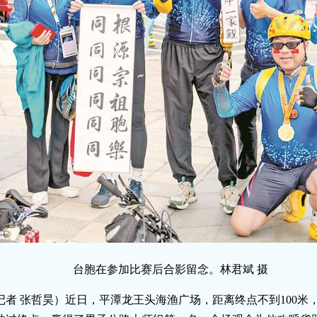
台胞在参加比赛后合影留念。林君斌 摄
记者
张哲昊
）近日，平潭龙王头海渔广场，距离终点不到100米