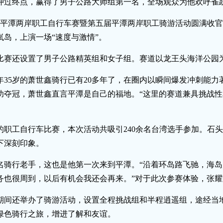
冲过终点，赢得了男子公路大师组第一名，全场观众为他欢呼雀
九届平潭两岸职工自行车赛暨第五届平潭两岸职工骑游活动圆满收
岛，上演一场“速度与激情”。
比赛还设置了男子公路精英组和女子组。赛道以龙王头海洋公园为
年35岁的萧世鑫骑行已有20多年了，在圈内以瞬间爆发冲刺能
功夺冠，萧世鑫直言平潭是自己的福地。“这里的赛道兼具挑战
的职工自行车比赛，本次活动共吸引240余名台湾选手参加。石
下深刻印象。
名骑行老手，这也是他第一次来到平潭。“沿着环岛路飞驰，海
务也很周到，以后有机会我还会再来。”对于此次参赛体验，张
期间还举办了骑游活动，设置全程挑战组和半程逍遥组，途经当
绿色骑行之旅，增进了解和友谊。