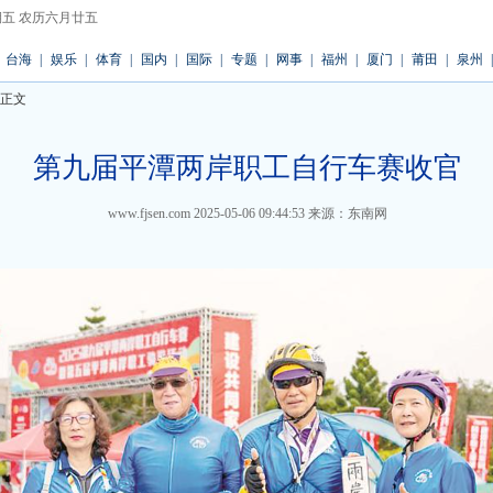
 星期五 农历六月廿五
台海
|
娱乐
|
体育
|
国内
|
国际
|
专题
|
网事
|
福州
|
厦门
|
莆田
|
泉州
|
 正文
第九届平潭两岸职工自行车赛收官
www.fjsen.com
2025-05-06 09:44:53
来源：东南网