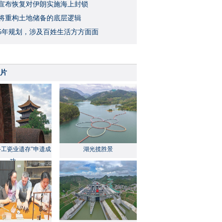
宣布恢复对伊朗实施海上封锁
将重构土地储备的底层逻辑
5年规划，涉及百姓生活方方面面
片
手工瓷业遗存”申遗成
湖光揽胜景
功