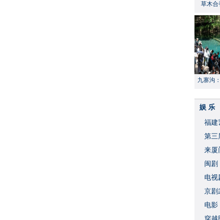
草木合
九寨沟
献“中国
娱 乐
福建
​第
来厦
闽剧
​电
破
京剧
​电
穿越