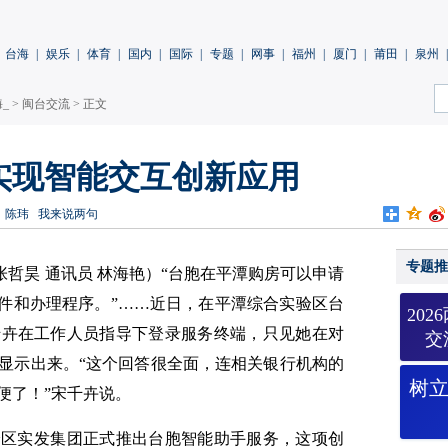
台海
|
娱乐
|
体育
|
国内
|
国际
|
专题
|
网事
|
福州
|
厦门
|
莆田
|
泉州
|
_
>
闽台交流
> 正文
实现智能交互创新应用
：陈玮
我来说两句
专题推
张哲昊 通讯员 林海艳
）“台胞在平潭购房可以申请
条件和办理程序。”……近日，在平潭综合实验区台
20
千卉在工作人员指导下登录服务终端，只见她在对
交
显示出来。“这个回答很全面，连相关银行机构的
树
便了！”宋千卉说。
验区实发集团正式推出台胞智能助手服务，这项创