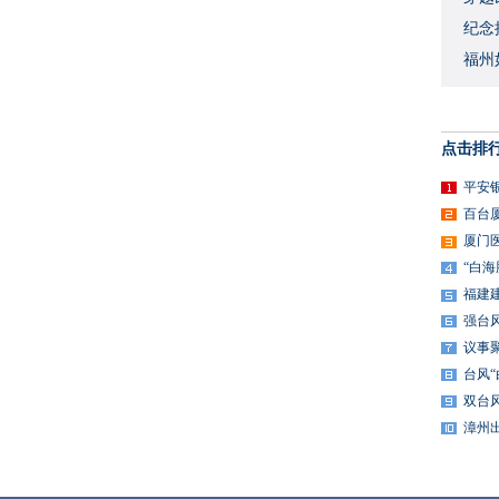
​纪
福州
点击排
平安
百台
厦门
“白
福建
强台
议事
台风
双台
漳州