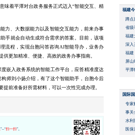
，这意味着平潭对台政务服务正式迈入“智能交互、精
福建今
蹲点
省级
言处理能力、大数据能力以及智能交互能力，前来办事
福建
I助手就会自动生成符合需求的答案。目前，该项
深入
理流程，实现台胞问答咨询AI智能导办，业务办
福建
提供更加精准、便捷、高效的政务办事指南。
屏山
深度嵌入政务系统的智能工作平台，应答精准度达
平潭
据架构师刘小扬介绍，有了这个智能助手，台胞今后
要提前准备好所需材料，可以一次性完成办理。
国际国
专家
事关
水利
现
”--“
扫一扫
”。
度
医保