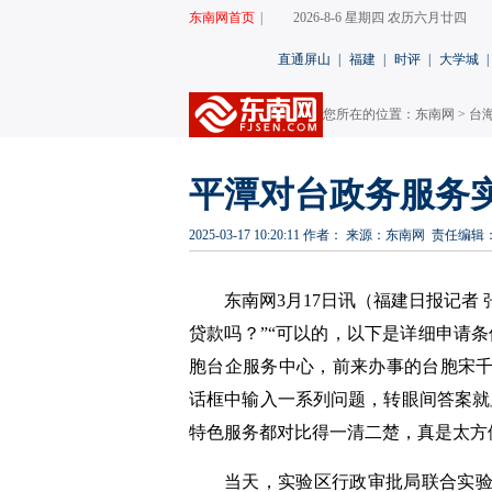
东南网首页
|
2026-8-6 星期四 农历六月廿四
直通屏山
|
福建
|
时评
|
大学城
|
您所在的位置：
东南网
>
台海
平潭对台政务服务
2025-03-17 10:20:11
作者：
来源：东南网
责任编辑
东南网3月17日讯（福建日报记者
贷款吗？”“可以的，以下是详细申请
胞台企服务中心，前来办事的台胞宋
话框中输入一系列问题，转眼间答案就
特色服务都对比得一清二楚，真是太方
当天，实验区行政审批局联合实