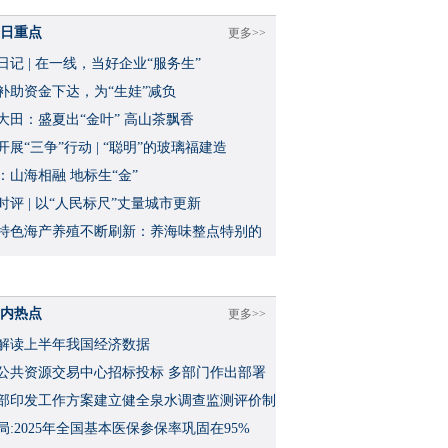
日重点
更多>>
日记 | 在一线，当好企业“服务生”
补助资金下达，为“生娃”减负
大田：盛夏出“金叶” 高山茶飘香
开展“三争”行动 | “聪明”的玻璃福建造
：山海相融 地标生“金”
时评 | 以“人民标尺”丈量城市更新
特色海产养殖不断刷新：养海味整点特别的
内热点
更多>>
解读上半年我国经济数据
公共资源交易中心招标投标 多部门作出部署
部印发工作方案建立健全泉水调查监测评价制
局:2025年全国基本医保参保率巩固在95%