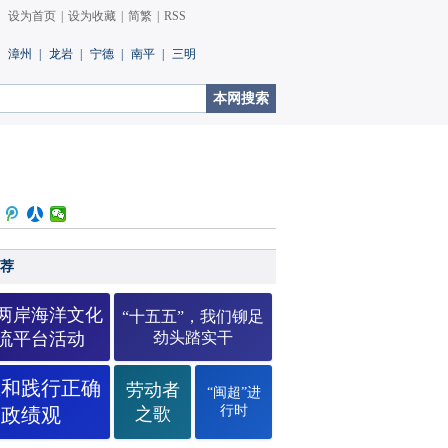
设为首页
|
设为收藏
|
简繁
|
RSS
漳州
|
龙岩
|
宁德
|
南平
|
三明
荐
26两岸海洋文化
“十五五”，我们铆足
流平台活动
劲头踏实干
立和践行正确
劳动者
“闽超”进
行时
政绩观
之歌