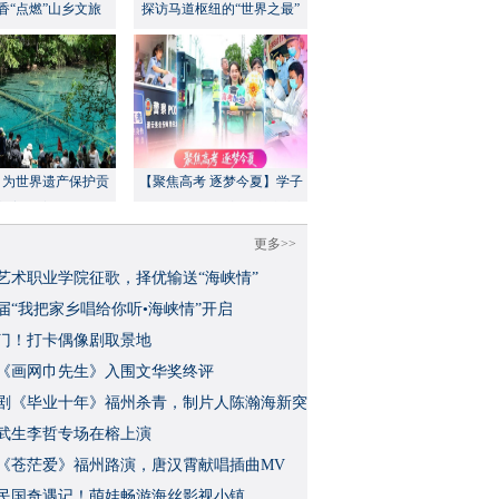
香“点燃”山乡文旅
探访马道枢纽的“世界之最”
：为世界遗产保护贡
【聚焦高考 逐梦今夏】学子
方案”｜美丽中国行
执笔追梦，各方同心护航
更多>>
艺术职业学院征歌，择优输送“海峡情”
三届“我把家乡唱给你听•海峡情”开启
门！打卡偶像剧取景地
《画网巾先生》入围文华奖终评
视剧《毕业十年》福州杀青，制片人陈瀚海新突
武生李哲专场在榕上演
影《苍茫爱》福州路演，唐汉霄献唱插曲MV
民国奇遇记！萌娃畅游海丝影视小镇