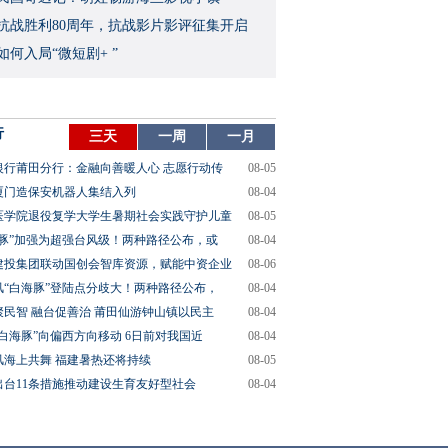
念抗战胜利80周年，抗战影片影评征集开启
如何入局“微短剧+ ”
行
三天
一周
一月
银行莆田分行：金融向善暖人心 志愿行动传
08-05
厦门造保安机器人集结入列
08-04
医学院退役复学大学生暑期社会实践守护儿童
08-05
海豚”加强为超强台风级！两种路径公布，或
08-04
建投集团联动国创会智库资源，赋能中资企业
08-06
风“白海豚”登陆点分歧大！两种路径公布，
08-04
聚民智 融台促善治 莆田仙游钟山镇以民主
08-04
“白海豚”向偏西方向移动 6日前对我国近
08-04
风海上共舞 福建暑热还将持续
08-05
出台11条措施推动建设生育友好型社会
08-04