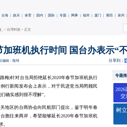
台海
|
娱乐
|
体育
|
国内
|
国际
|
专题
|
网事
|
福州
|
厦门
|
莆田
|
泉州
|
海_
>
台湾时政
> 正文
加班机执行时间 国台办表示“不
分享到：
任编辑：陈玮
专题推
巧 路梅)针对台当局拒绝延长2020年春节加班机执行
在例行新闻发布会上表示，对于民进党当局罔顾民
20
我们确实感到很不理解”。
交
有关地区的台商协会向民航部门提出，鉴于明年春
树
台胞往来两岸，希望能够延长2020年春节加班机
求。