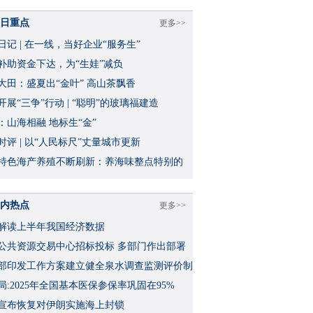
日重点
更多>>
日记 | 在一线，当好企业“服务生”
补助资金下达，为“生娃”减负
大田：盛夏出“金叶” 高山茶飘香
开展“三争”行动 | “聪明”的玻璃福建造
：山海相融 地标生“金”
时评 | 以“人民标尺”丈量城市更新
特色海产养殖不断刷新：养海味整点特别的
内热点
更多>>
解读上半年我国经济数据
公共资源交易中心招标投标 多部门作出部署
部印发工作方案建立健全泉水调查监测评价制
局:2025年全国基本医保参保率巩固在95%
宣布恢复对伊朗实施海上封锁