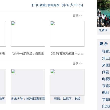
大
中
打印
|
收藏
|
发给好友
【字号
小
】
更多>>
九寨沟
献“中国
娱 乐
福建
体表
“沙排一姐”薛晨：当选主
2015年度感动福建十大人
​第
火炬手是惊喜
物评选活动启动仪式在福
更多>>
来厦
州举行
闽剧
​电
破
京剧
​电
访客
鲁东大学：462张回家车票
剪纸、贴福字、包饺
穿越
信
让贫困学生过上团圆年
子……外国留学生喜迎中
​纪