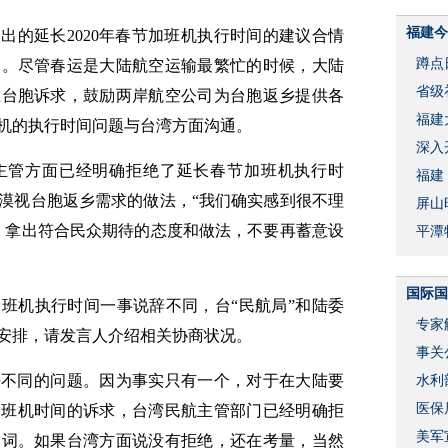
福建今
出的延长2020年春节加班机执行时间的建议合情
蹲点
助。尽管春运是大陆航空运输最繁忙的时候，大陆
省级
应台胞诉求，鼓励两岸航空公司为台胞返乡提供各
福建
机的执行时间问题与台湾方面沟通。
深入
主管方面已经明确拒绝了延长春节加班机执行时
福建
漠视台胞返乡需求的做法，“我们确实感到很不理
屏山
，拿出符合民众期待的态度和做法，不要再蓄意设
平潭
国际国
班机执行时间一事说辞不同，台“民航局”和陆委
专家
安排，请发言人介绍相关协商状况。
事关
法不同的问题。因为事实只有一个，对于在大陆要
水利
度
医保
节加班机时间的诉求，台湾民航主管部门已经明确拒
美军
一词。如果台湾方面说没有拒绝，还在考量，当然