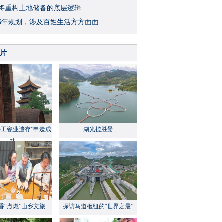
将重构土地储备的底层逻辑
5年规划，涉及百姓生活方方面面
片
手工瓷业遗存”申遗成
湖光揽胜景
功
香“点燃”山乡文旅
探访马道枢纽的“世界之最”