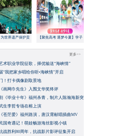
：为世界遗产保护贡
【聚焦高考 逐梦今夏】学子
方案”｜美丽中国行
执笔追梦，各方同心护航
更多>>
艺术职业学院征歌，择优输送“海峡情”
三届“我把家乡唱给你听•海峡情”开启
门！打卡偶像剧取景地
《画网巾先生》入围文华奖终评
视剧《毕业十年》福州杀青，制片人陈瀚海新突
武生李哲专场在榕上演
影《苍茫爱》福州路演，唐汉霄献唱插曲MV
民国奇遇记！萌娃畅游海丝影视小镇
念抗战胜利80周年，抗战影片影评征集开启