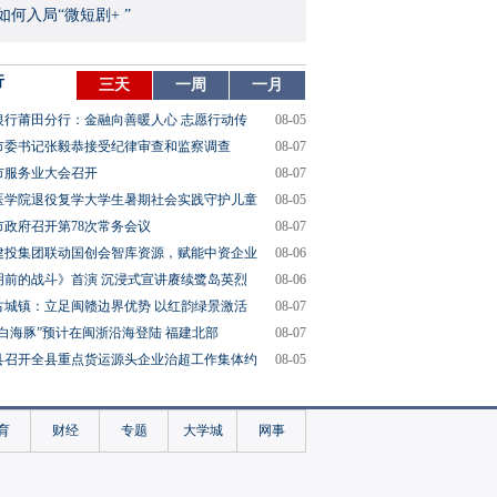
如何入局“微短剧+ ”
行
三天
一周
一月
银行莆田分行：金融向善暖人心 志愿行动传
08-05
市委书记张毅恭接受纪律审查和监察调查
08-07
市服务业大会召开
08-07
医学院退役复学大学生暑期社会实践守护儿童
08-05
市政府召开第78次常务会议
08-07
建投集团联动国创会智库资源，赋能中资企业
08-06
明前的战斗》首演 沉浸式宣讲赓续鹭岛英烈
08-06
古城镇：立足闽赣边界优势 以红韵绿景激活
08-07
“白海豚”预计在闽浙沿海登陆 福建北部
08-07
县召开全县重点货运源头企业治超工作集体约
08-05
育
财经
专题
大学城
网事