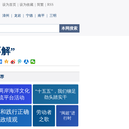
设为首页
|
设为收藏
|
简繁
|
RSS
漳州
|
龙岩
|
宁德
|
南平
|
三明
解”
荐
26两岸海洋文化
“十五五”，我们铆足
流平台活动
劲头踏实干
立和践行正确
劳动者
“闽超”进
行时
政绩观
之歌