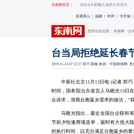
东南网首页
|
2026-8-8 星期六 农历六月廿六
直通屏山
|
福建
|
时评
|
大学城
|
您所在的位置：
东南网
>
台
台当局拒绝延长春节
2019-11-14 07:32:27
郑巧 路梅
来源：中国新闻网
责
中新社北京11月13日电 (记者 郑
时间，国务院台办发言人马晓光13日
众诉求，漠视台胞返乡需求的做法，“
马晓光指出，最近全国台企联和
节前夕恰逢两项选举，届时有大批大陆
的执行时间，以充分满足台胞返乡的要