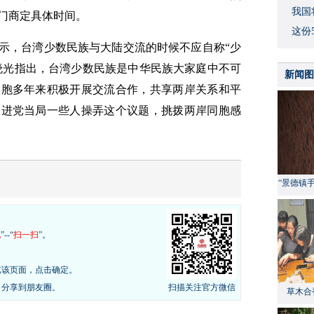
我国
门商定具体时间。
这份
示，台湾少数民族与大陆交流的时候不应自称“少
马晓光指出，台湾少数民族是中华民族大家庭中不可
新闻图
同胞多年来积极开展交流合作，共享两岸关系和平
民进党当局一些人操弄这个议题，挑拨两岸同胞感
“景德镇
现
”--“
扫一扫
”。
览该页面，点击确定。
，分享到朋友圈。
扫描关注官方微信
草木合